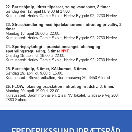
22. Førstehjælp, idræt tilpasset, sø og vandsport, 8 timer.
Søndag den 12. april kl. 9.00 til 17.00.
Kursussted: Herlev Gamle Skole, Herlev Bygade 92, 2730 Herlev.
23. Stresshåndtering med hjertekohærens i idræt og privatliv, 3.
timer.
Mandag 13. april 19.00 til 22.00.
Kursussted: Herlev Gamle Skole, Herlev Bygade 92, 2730 Herlev.
24. Sportspsykologi – præstationsangst, ubehag og
spændingsregulering, 3 timer
NYT
Onsdag 15. april kl. 19.00 til 22.00.
Kursussted: Herlev Gamle Skole, Herlev Bygade 92, 2730 Herlev.
25. Førstehjælp, 6 timer, KAI-kursus, 6 timer.
Søndag 19. april kl. 9.00 til 15.00.
Kursussted: Blovstrødhallen, Sortemosevej 20, 3450 Allerød.
26. FLOW, fokus og præstation i idræt og fritidsliv. 3. timer.
Mandag 20. april 19.00 til 22.00.
Kursussted: Badmintonhallen, 1 sal NV lokalet, Gladsaxe Vej 200,
2860 Søborg.
FREDERIKSSUND IDRÆTSRÅD