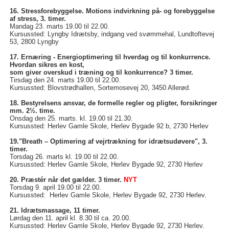
16. Stressforebyggelse. Motions indvirkning på- og forebyggelse
af stress, 3. timer.
Mandag 23. marts 19.00 til 22.00.
Kursussted: Lyngby Idrætsby, indgang ved svømmehal, Lundtoftevej
53, 2800 Lyngby
17. Ernæring - Energioptimering til hverdag og til konkurrence.
Hvordan sikres en kost,
som giver overskud i træning og til konkurrence? 3 timer.
Tirsdag den 24. marts 19.00 til 22.00.
Kursussted: Blovstrødhallen, Sortemosevej 20, 3450 Allerød.
18. Bestyrelsens ansvar, de formelle regler og pligter, forsikringer
mm. 2½. time.
Onsdag den 25. marts. kl. 19.00 til 21.30.
Kursussted: Herlev Gamle Skole, Herlev Bygade 92 b, 2730 Herlev
19."Breath – Optimering af vejrtrækning for idrætsudøvere", 3.
timer.
Torsdag 26. marts kl. 19.00 til 22.00.
Kursussted: Herlev Gamle Skole, Herlev Bygade 92, 2730 Herlev
20. Præstér når det gælder. 3 timer.
NYT
Torsdag 9. april 19.00 til 22.00.
Kursussted: Herlev Gamle Skole, Herlev Bygade 92, 2730 Herlev.
21. Idrætsmassage, 11 timer.
Lørdag den 11. april kl. 8.30 til ca. 20.00.
Kursussted: Herlev Gamle Skole, Herlev Bygade 92, 2730 Herlev.