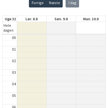
Forrige
Næste
I dag
Uge 32
Lør. 8.8
Søn. 9.8
Man. 10.8
Hele
dagen
00
01
02
03
04
05
06